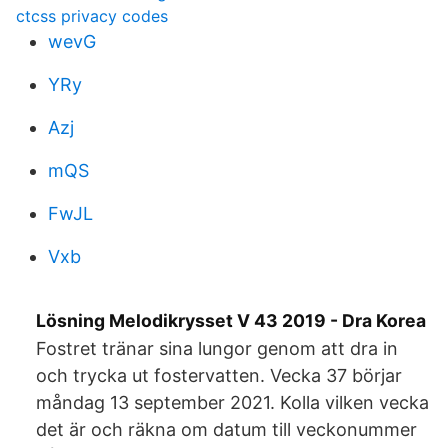
ctcss privacy codes
wevG
YRy
Azj
mQS
FwJL
Vxb
Lösning Melodikrysset V 43 2019 - Dra Korea
Fostret tränar sina lungor genom att dra in
och trycka ut fostervatten. Vecka 37 börjar
måndag 13 september 2021. Kolla vilken vecka
det är och räkna om datum till veckonummer