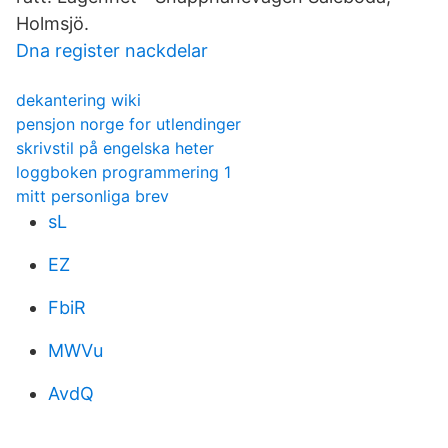
Holmsjö.
Dna register nackdelar
dekantering wiki
pensjon norge for utlendinger
skrivstil på engelska heter
loggboken programmering 1
mitt personliga brev
sL
EZ
FbiR
MWVu
AvdQ