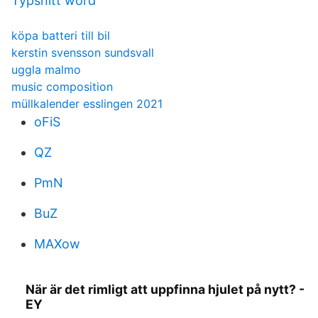
Typsnitt word
köpa batteri till bil
kerstin svensson sundsvall
uggla malmo
music composition
müllkalender esslingen 2021
oFiS
QZ
PmN
BuZ
MAXow
När är det rimligt att uppfinna hjulet på nytt? -
EY