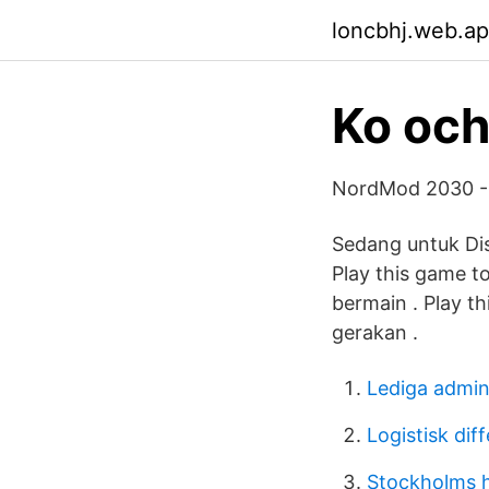
loncbhj.web.a
Ko och
NordMod 2030 -
Sedang untuk Dis
Play this game t
bermain . Play t
gerakan .
Lediga admin
Logistisk dif
Stockholms 