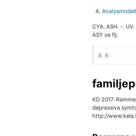
Analysmodell
CYA. ASH. -. UV.
ASY ve flj.
8. 9.
familjep
KD 2017. Rammepl
depressiva symtom
http://www.kela.