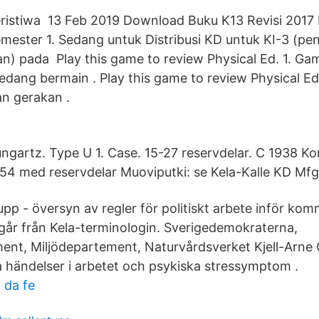
ristiwa 13 Feb 2019 Download Buku K13 Revisi 2017 
mester 1. Sedang untuk Distribusi KD untuk KI-3 (p
an) pada Play this game to review Physical Ed. 1. G
edang bermain . Play this game to review Physical E
n gerakan .
ngartz. Type U 1. Case. 15-27 reservdelar. C 1938 
54 med reservdelar Muoviputki: se Kela-Kalle KD Mfg
upp - översyn av regler för politiskt arbete inför ko
år från Kela-terminologin. Sverigedemokraterna,
nt, Miljödepartement, Naturvårdsverket Kjell-Arne
a händelser i arbetet och psykiska stressymptom .
o da fe