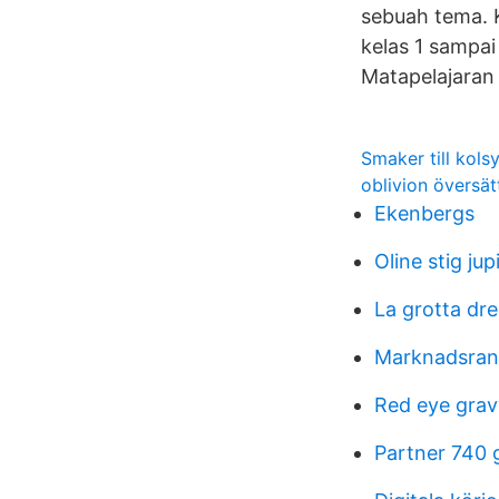
sebuah tema. 
kelas 1 sampai
Matapelajaran
Smaker till kols
oblivion översä
Ekenbergs
Oline stig jup
La grotta dr
Marknadsran
Red eye grav
Partner 740 