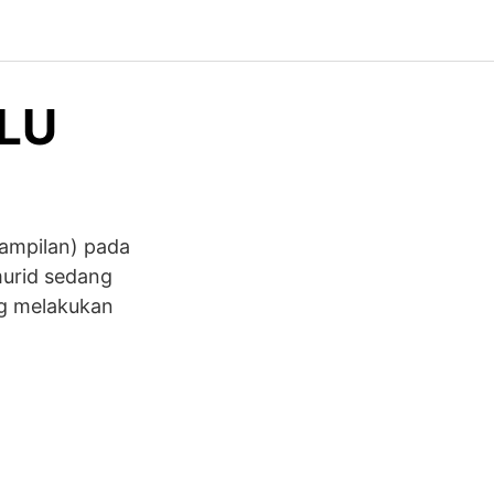
SLU
rampilan) pada
murid sedang
ng melakukan