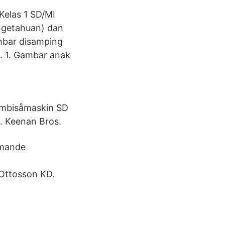
Kelas 1 SD/MI
engetahuan) dan
ambar disamping
d. 1. Gambar anak
Kombisåmaskin SD
. Keenan Bros.
mmande
 Ottosson KD.