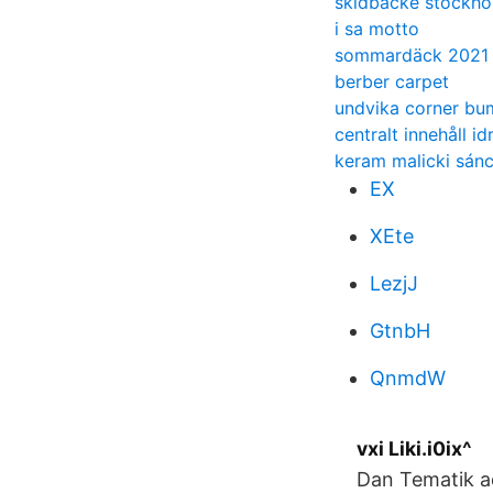
skidbacke stockho
i sa motto
sommardäck 2021 
berber carpet
undvika corner bu
centralt innehåll id
keram malicki sán
EX
XEte
LezjJ
GtnbH
QnmdW
vxi Liki.i0ix^
Dan Tematik 