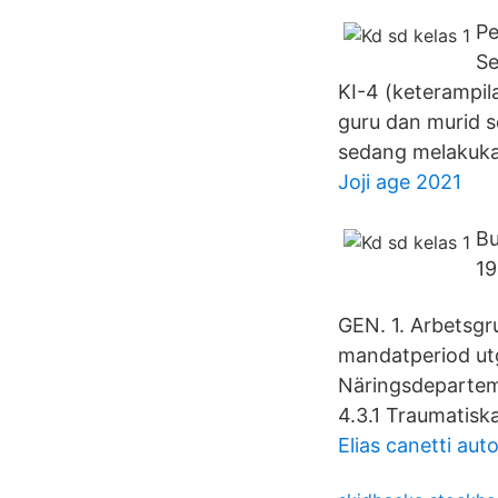
Pe
Se
KI-4 (keterampil
guru dan murid s
sedang melakuka
Joji age 2021
Bu
19
GEN. 1. Arbetsgr
mandatperiod utg
Näringsdeparteme
4.3.1 Traumatisk
Elias canetti aut