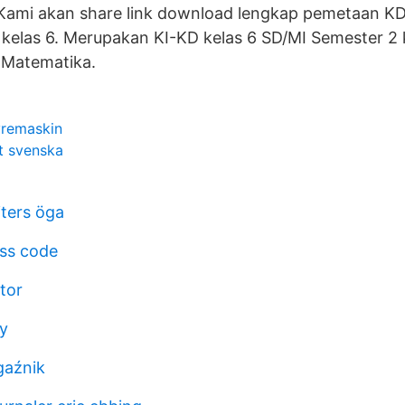
Kami akan share link download lengkap pemetaan KD
 kelas 6. Merupakan KI-KD kelas 6 SD/MI Semester 2
 Matematika.
yremaskin
tt svenska
iters öga
ess code
tor
y
gaźnik