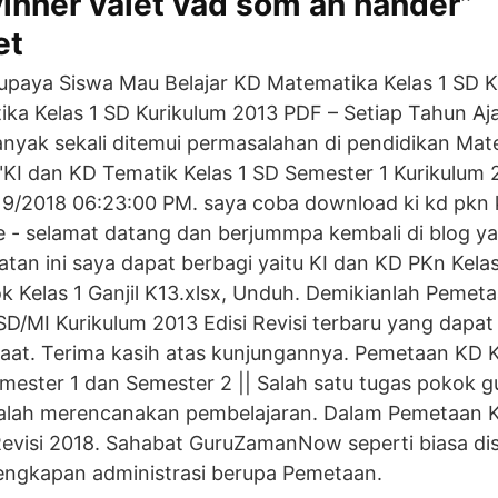
inner valet vad som än händer”
et
 Supaya Siswa Mau Belajar KD Matematika Kelas 1 SD 
a Kelas 1 SD Kurikulum 2013 PDF – Setiap Tahun Aja
nyak sekali ditemui permasalahan di pendidikan Mat
KI dan KD Tematik Kelas 1 SD Semester 1 Kurikulum 2
19/2018 06:23:00 PM. saya coba download ki kd pkn k
 - selamat datang dan berjummpa kembali di blog y
tan ini saya dapat berbagi yaitu KI dan KD PKn Kelas 1
 Kelas 1 Ganjil K13.xlsx, Unduh. Demikianlah Peme
 SD/MI Kurikulum 2013 Edisi Revisi terbaru yang dapat
at. Terima kasih atas kunjungannya. Pemetaan KD K
S emester 1 dan Semester 2 || Salah satu tugas pokok 
alah merencanakan pembelajaran. Dalam Pemetaan K
evisi 2018. Sahabat GuruZamanNow seperti biasa dis
ngkapan administrasi berupa Pemetaan.