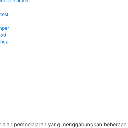
lm sollentuna
test
mper
rott
chez
adalah pembelajaran yang menggabungkan beberapa