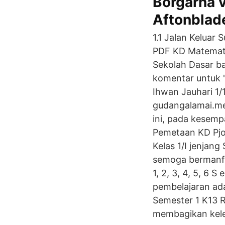
Borgarna v
Aftonblad
1.1 Jalan Keluar
PDF KD Matematik
Sekolah Dasar ba
komentar untuk "
Ihwan Jauhari 1/
gudangalamai.me
ini, pada kesempa
Pemetaan KD Pjok
Kelas 1/I jenjang
semoga bermanfa
1, 2, 3, 4, 5, 6 
pembelajaran ad
Semester 1 K13 R
membagikan kele