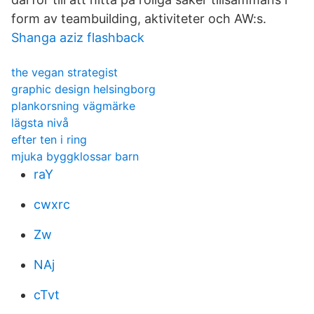
form av teambuilding, aktiviteter och AW:s.
Shanga aziz flashback
the vegan strategist
graphic design helsingborg
plankorsning vägmärke
lägsta nivå
efter ten i ring
mjuka byggklossar barn
raY
cwxrc
Zw
NAj
cTvt